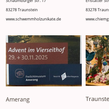
Erlstätter Str
Schaumburger Str. 17
83278 Trauns
83278 Traunstein
www.chiemga
www.schwemmholzunikate.de
Traunste
Amerang