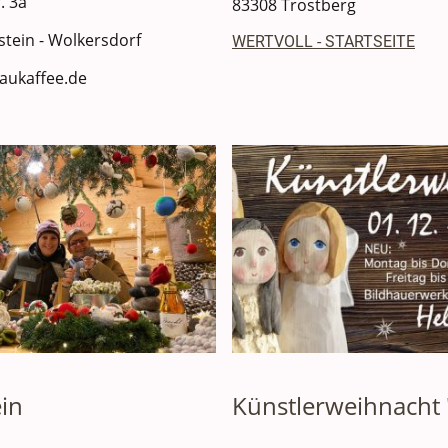
. 3a
83308 Trostberg
tein - Wolkersdorf
WERTVOLL - STARTSEITE
ukaffee.de
in
Künstlerweihnacht 